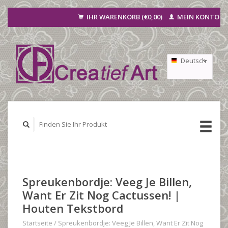
IHR WARENKORB (€0,00)
MEIN KONTO
Deutsch
Nederlands
Français
Spreukenbordje: Veeg Je Billen,
Want Er Zit Nog Cactussen! |
Houten Tekstbord
Startseite
/
Spreukenbordje: Veeg Je Billen, Want Er Zit Nog