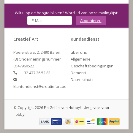
Wilt u op de hoogte blijven? Word lid van onze mailinglijst:
Abonnieren
Creatief Art
Kundendienst
Poeierstraat 2, 2490 Balen
über uns
(B) Ondernemingsnummer
Allgemeine
0547960522
Geschäftsbedingungen
+ 32 477 26 52 83
Dementi
Datenschutz
klantendienst@creatiefart.be
© Copyright 2026 Ein Gefühl von Hobby! - Uw gevoel voor
hobby!