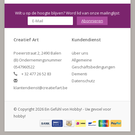
Wilt u op de hoogte blijven? Word lid van onze mailinglijst:
Abonnieren
Creatief Art
Kundendienst
Poeierstraat 2, 2490 Balen
über uns
(B) Ondernemingsnummer
Allgemeine
0547960522
Geschäftsbedingungen
+ 32 477 26 52 83
Dementi
Datenschutz
klantendienst@creatiefart.be
© Copyright 2026 Ein Gefühl von Hobby! - Uw gevoel voor
hobby!