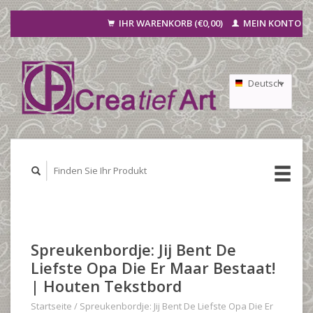
IHR WARENKORB (€0,00)
MEIN KONTO
Deutsch
Nederlands
Français
Spreukenbordje: Jij Bent De
Liefste Opa Die Er Maar Bestaat!
| Houten Tekstbord
Startseite
/
Spreukenbordje: Jij Bent De Liefste Opa Die Er