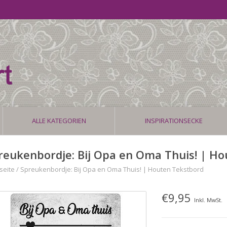
ALLE KATEGORIEN
INSPIRATIONSECKE
reukenbordje: Bij Opa en Oma Thuis! | H
seite
/
Spreukenbordje: Bij Opa en Oma Thuis! | Houten Tekstbord
€9,95
Inkl. MwSt.