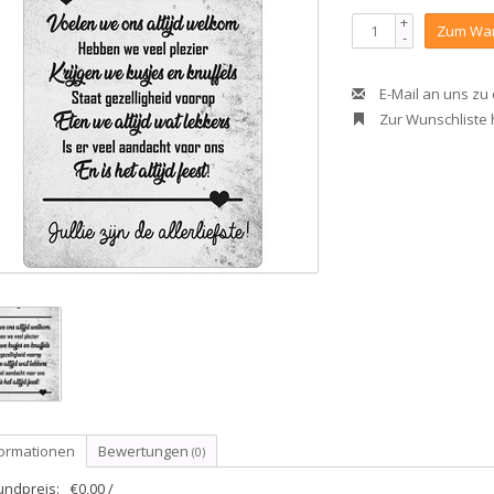
+
Zum War
-
E-Mail an uns zu
Zur Wunschliste
formationen
Bewertungen
(0)
undpreis:
€0,00 /