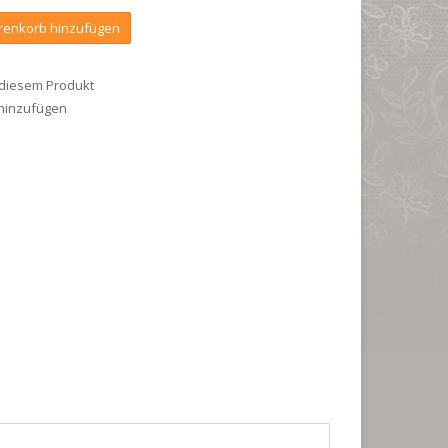
enkorb hinzufügen
 diesem Produkt
 hinzufügen