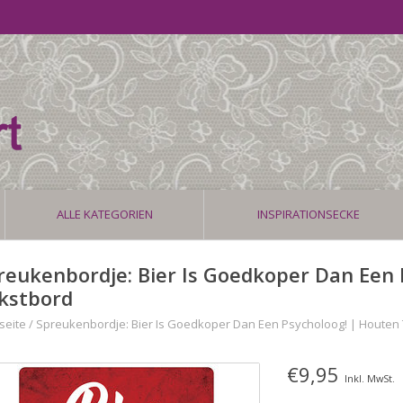
ALLE KATEGORIEN
INSPIRATIONSECKE
reukenbordje: Bier Is Goedkoper Dan Een 
kstbord
seite
/
Spreukenbordje: Bier Is Goedkoper Dan Een Psycholoog! | Houten
€9,95
Inkl. MwSt.