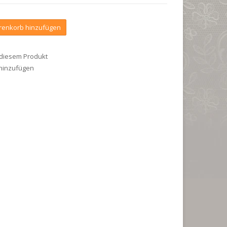
enkorb hinzufügen
 diesem Produkt
 hinzufügen