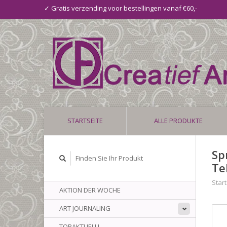
✓ Gratis verzending voor bestellingen vanaf €60,-
STARTSEITE
ALLE PRODUKTE
Sp
Te
Start
AKTION DER WOCHE
ART JOURNALING
TOPAKTUELL!