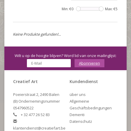
Min: €
0
Max: €
5
Keine Produkte gefunden!...
Wilt u op de hoogte blijven? Word lid van onze mailinglijst:
Abonnieren
Creatief Art
Kundendienst
Poeierstraat 2, 2490 Balen
über uns
(B) Ondernemingsnummer
Allgemeine
0547960522
Geschäftsbedingungen
+ 32 477 26 52 83
Dementi
Datenschutz
klantendienst@creatiefart.be