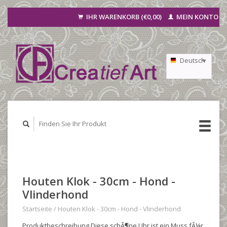
IHR WARENKORB (€0,00)
MEIN KONTO
Deutsch
Nederlands
Français
Houten Klok - 30cm - Hond -
Vlinderhond
Startseite
/
Houten Klok - 30cm - Hond - Vlinderhond
Produktbeschreibung Diese schÃ¶ne Uhr ist ein Muss fÃ¼r