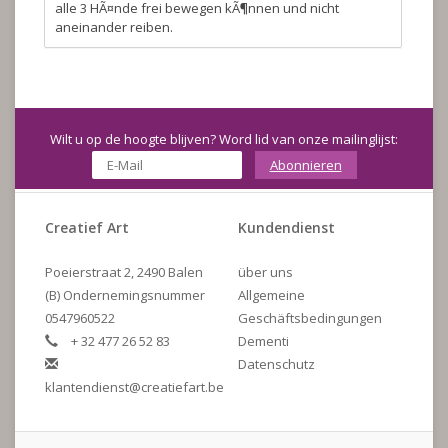
alle 3 HÃ¤nde frei bewegen kÃ¶nnen und nicht
aneinander reiben.
Wilt u op de hoogte blijven? Word lid van onze mailinglijst:
Abonnieren
Creatief Art
Kundendienst
Poeierstraat 2, 2490 Balen
über uns
(B) Ondernemingsnummer
Allgemeine
0547960522
Geschäftsbedingungen
+ 32 477 26 52 83
Dementi
Datenschutz
klantendienst@creatiefart.be