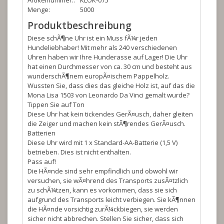
Artikelnummer::
KLOK-075
Menge:
5000
Produktbeschreibung
Diese schÃ¶ne Uhr ist ein Muss fÃ¼r jeden
Hundeliebhaber! Mit mehr als 240 verschiedenen
Uhren haben wir Ihre Hunderasse auf Lager! Die Uhr
hat einen Durchmesser von ca. 30 cm und besteht aus
wunderschÃ¶nem europÃ¤ischem Pappelholz.
Wussten Sie, dass dies das gleiche Holz ist, auf das die
Mona Lisa 1503 von Leonardo Da Vinci gemalt wurde?
Tippen Sie auf Ton
Diese Uhr hat kein tickendes GerÃ¤usch, daher gleiten
die Zeiger und machen kein stÃ¶rendes GerÃ¤usch.
Batterien
Diese Uhr wird mit 1 x Standard-AA-Batterie (1,5 V)
betrieben. Dies ist nicht enthalten.
Pass auf!
Die HÃ¤nde sind sehr empfindlich und obwohl wir
versuchen, sie wÃ¤hrend des Transports zusÃ¤tzlich
zu schÃ¼tzen, kann es vorkommen, dass sie sich
aufgrund des Transports leicht verbiegen. Sie kÃ¶nnen
die HÃ¤nde vorsichtig zurÃ¼ckbiegen, sie werden
sicher nicht abbrechen. Stellen Sie sicher, dass sich