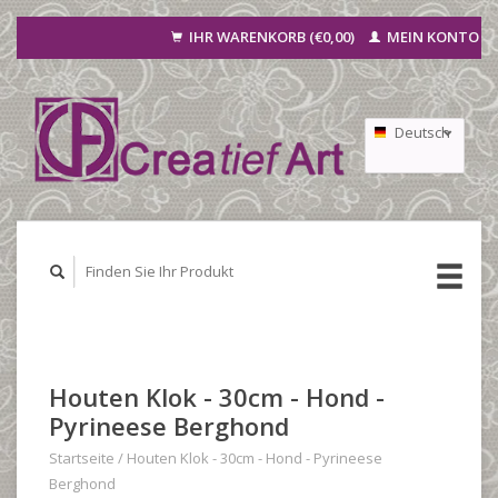
IHR WARENKORB (€0,00)
MEIN KONTO
Deutsch
Nederlands
Français
Houten Klok - 30cm - Hond -
Pyrineese Berghond
Startseite
/
Houten Klok - 30cm - Hond - Pyrineese
Berghond