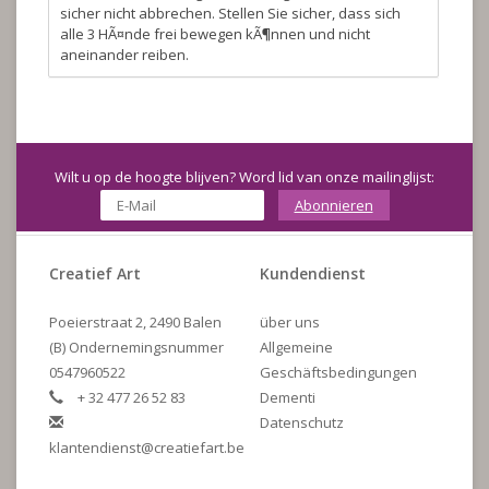
sicher nicht abbrechen. Stellen Sie sicher, dass sich
alle 3 HÃ¤nde frei bewegen kÃ¶nnen und nicht
aneinander reiben.
Wilt u op de hoogte blijven? Word lid van onze mailinglijst:
Abonnieren
Creatief Art
Kundendienst
Poeierstraat 2, 2490 Balen
über uns
(B) Ondernemingsnummer
Allgemeine
0547960522
Geschäftsbedingungen
+ 32 477 26 52 83
Dementi
Datenschutz
klantendienst@creatiefart.be