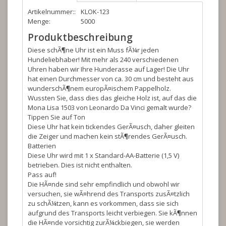
Artikelnummer::
KLOK-123
Menge:
5000
Produktbeschreibung
Diese schÃ¶ne Uhr ist ein Muss fÃ¼r jeden
Hundeliebhaber! Mit mehr als 240 verschiedenen
Uhren haben wir Ihre Hunderasse auf Lager! Die Uhr
hat einen Durchmesser von ca. 30 cm und besteht aus
wunderschÃ¶nem europÃ¤ischem Pappelholz.
Wussten Sie, dass dies das gleiche Holz ist, auf das die
Mona Lisa 1503 von Leonardo Da Vinci gemalt wurde?
Tippen Sie auf Ton
Diese Uhr hat kein tickendes GerÃ¤usch, daher gleiten
die Zeiger und machen kein stÃ¶rendes GerÃ¤usch.
Batterien
Diese Uhr wird mit 1 x Standard-AA-Batterie (1,5 V)
betrieben. Dies ist nicht enthalten.
Pass auf!
Die HÃ¤nde sind sehr empfindlich und obwohl wir
versuchen, sie wÃ¤hrend des Transports zusÃ¤tzlich
zu schÃ¼tzen, kann es vorkommen, dass sie sich
aufgrund des Transports leicht verbiegen. Sie kÃ¶nnen
die HÃ¤nde vorsichtig zurÃ¼ckbiegen, sie werden