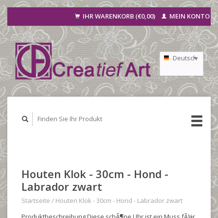
IHR WARENKORB (€0,00)
MEIN KONTO
Deutsch
Nederlands
Français
Houten Klok - 30cm - Hond -
Labrador zwart
Startseite
/
Houten Klok - 30cm - Hond - Labrador zwart
Produktbeschreibung Diese schÃ¶ne Uhr ist ein Muss fÃ¼r