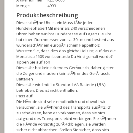
Artikelnummer::
KLOK-066
Menge:
4999
Produktbeschreibung
Diese schÃ¶ne Uhr ist ein Muss fÃ¼r jeden
Hundeliebhaber! Mit mehr als 240 verschiedenen
Uhren haben wir Ihre Hunderasse auf Lager! Die Uhr
hat einen Durchmesser von ca. 30 cm und besteht aus
wunderschÃ¶nem europÃ¤ischem Pappelholz.
Wussten Sie, dass dies das gleiche Holz ist, auf das die
Mona Lisa 1503 von Leonardo Da Vinci gemalt wurde?
Tippen Sie auf Ton
Diese Uhr hat kein tickendes GerÃ¤usch, daher gleiten
die Zeiger und machen kein stÃ¶rendes GerÃ¤usch.
Batterien
Diese Uhr wird mit 1 x Standard-AA-Batterie (1,5 V)
betrieben. Dies ist nicht enthalten.
Pass auf!
Die HÃ¤nde sind sehr empfindlich und obwohl wir
versuchen, sie wÃ¤hrend des Transports zusÃ¤tzlich
zu schÃ¼tzen, kann es vorkommen, dass sie sich
aufgrund des Transports leicht verbiegen. Sie kÃ¶nnen
die HÃ¤nde vorsichtig zurÃ¼ckbiegen, sie werden
sicher nicht abbrechen. Stellen Sie sicher, dass sich