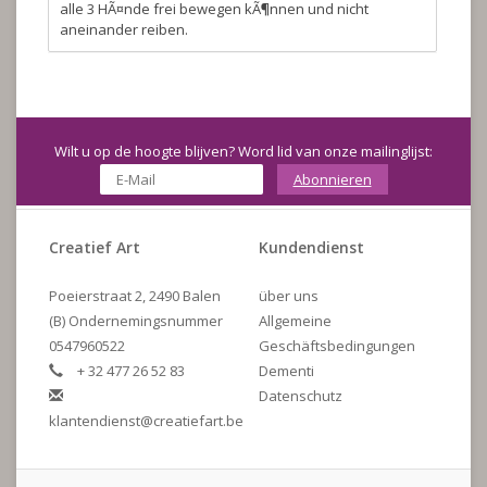
alle 3 HÃ¤nde frei bewegen kÃ¶nnen und nicht
aneinander reiben.
Wilt u op de hoogte blijven? Word lid van onze mailinglijst:
Abonnieren
Creatief Art
Kundendienst
Poeierstraat 2, 2490 Balen
über uns
(B) Ondernemingsnummer
Allgemeine
0547960522
Geschäftsbedingungen
+ 32 477 26 52 83
Dementi
Datenschutz
klantendienst@creatiefart.be