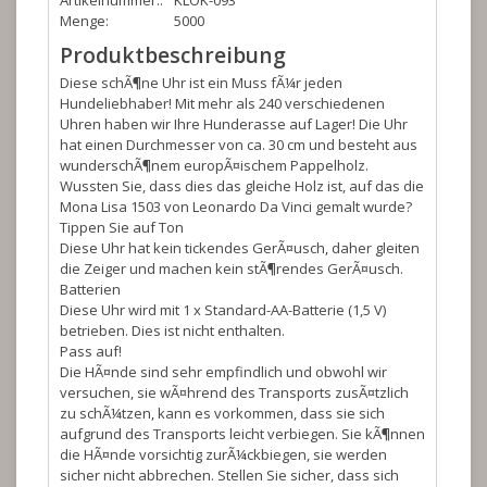
Artikelnummer::
KLOK-093
Menge:
5000
Produktbeschreibung
Diese schÃ¶ne Uhr ist ein Muss fÃ¼r jeden
Hundeliebhaber! Mit mehr als 240 verschiedenen
Uhren haben wir Ihre Hunderasse auf Lager! Die Uhr
hat einen Durchmesser von ca. 30 cm und besteht aus
wunderschÃ¶nem europÃ¤ischem Pappelholz.
Wussten Sie, dass dies das gleiche Holz ist, auf das die
Mona Lisa 1503 von Leonardo Da Vinci gemalt wurde?
Tippen Sie auf Ton
Diese Uhr hat kein tickendes GerÃ¤usch, daher gleiten
die Zeiger und machen kein stÃ¶rendes GerÃ¤usch.
Batterien
Diese Uhr wird mit 1 x Standard-AA-Batterie (1,5 V)
betrieben. Dies ist nicht enthalten.
Pass auf!
Die HÃ¤nde sind sehr empfindlich und obwohl wir
versuchen, sie wÃ¤hrend des Transports zusÃ¤tzlich
zu schÃ¼tzen, kann es vorkommen, dass sie sich
aufgrund des Transports leicht verbiegen. Sie kÃ¶nnen
die HÃ¤nde vorsichtig zurÃ¼ckbiegen, sie werden
sicher nicht abbrechen. Stellen Sie sicher, dass sich