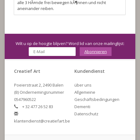
alle 3 HÃ¤nde frei bewegen kÃ¶nnen und nicht
aneinander reiben.
Wilt u op de hoogte blijven? Word lid van onze mailinglijst:
Abonnieren
Creatief Art
Kundendienst
Poeierstraat 2, 2490 Balen
über uns
(B) Ondernemingsnummer
Allgemeine
0547960522
Geschäftsbedingungen
+ 32 477 26 52 83
Dementi
Datenschutz
klantendienst@creatiefart.be