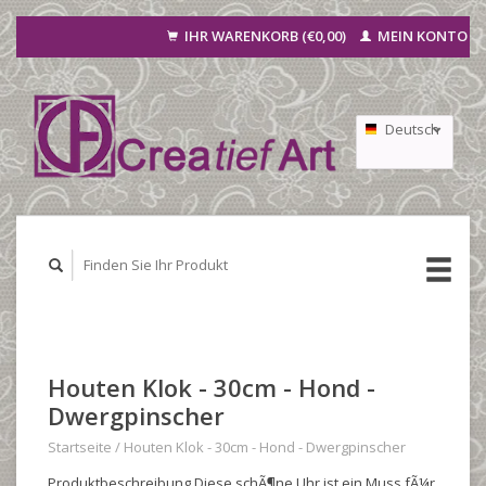
IHR WARENKORB (€0,00)
MEIN KONTO
Deutsch
Nederlands
Français
Houten Klok - 30cm - Hond -
Dwergpinscher
Startseite
/
Houten Klok - 30cm - Hond - Dwergpinscher
Produktbeschreibung Diese schÃ¶ne Uhr ist ein Muss fÃ¼r