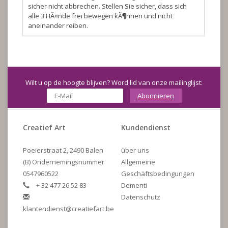
sicher nicht abbrechen. Stellen Sie sicher, dass sich
alle 3 HÃ¤nde frei bewegen kÃ¶nnen und nicht
aneinander reiben.
Wilt u op de hoogte blijven? Word lid van onze mailinglijst:
Abonnieren
Creatief Art
Kundendienst
Poeierstraat 2, 2490 Balen
über uns
(B) Ondernemingsnummer
Allgemeine
0547960522
Geschäftsbedingungen
+ 32 477 26 52 83
Dementi
Datenschutz
klantendienst@creatiefart.be