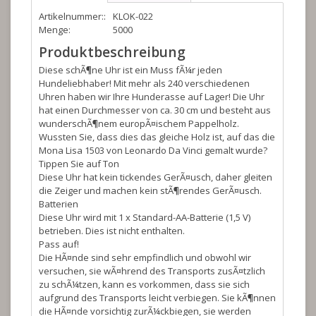
Artikelnummer::
KLOK-022
Menge:
5000
Produktbeschreibung
Diese schÃ¶ne Uhr ist ein Muss fÃ¼r jeden
Hundeliebhaber! Mit mehr als 240 verschiedenen
Uhren haben wir Ihre Hunderasse auf Lager! Die Uhr
hat einen Durchmesser von ca. 30 cm und besteht aus
wunderschÃ¶nem europÃ¤ischem Pappelholz.
Wussten Sie, dass dies das gleiche Holz ist, auf das die
Mona Lisa 1503 von Leonardo Da Vinci gemalt wurde?
Tippen Sie auf Ton
Diese Uhr hat kein tickendes GerÃ¤usch, daher gleiten
die Zeiger und machen kein stÃ¶rendes GerÃ¤usch.
Batterien
Diese Uhr wird mit 1 x Standard-AA-Batterie (1,5 V)
betrieben. Dies ist nicht enthalten.
Pass auf!
Die HÃ¤nde sind sehr empfindlich und obwohl wir
versuchen, sie wÃ¤hrend des Transports zusÃ¤tzlich
zu schÃ¼tzen, kann es vorkommen, dass sie sich
aufgrund des Transports leicht verbiegen. Sie kÃ¶nnen
die HÃ¤nde vorsichtig zurÃ¼ckbiegen, sie werden