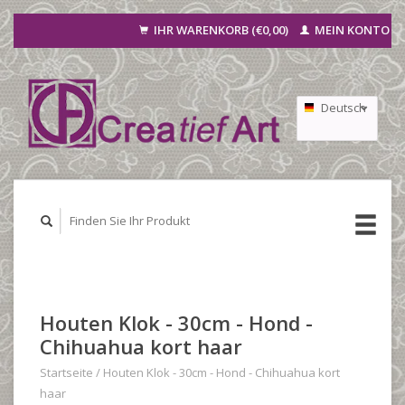
IHR WARENKORB (€0,00)
MEIN KONTO
Deutsch
Nederlands
Français
Houten Klok - 30cm - Hond -
Chihuahua kort haar
Startseite
/
Houten Klok - 30cm - Hond - Chihuahua kort
haar