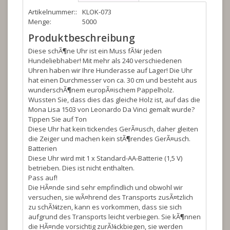
Artikelnummer::
KLOK-073
Menge:
5000
Produktbeschreibung
Diese schÃ¶ne Uhr ist ein Muss fÃ¼r jeden
Hundeliebhaber! Mit mehr als 240 verschiedenen
Uhren haben wir Ihre Hunderasse auf Lager! Die Uhr
hat einen Durchmesser von ca. 30 cm und besteht aus
wunderschÃ¶nem europÃ¤ischem Pappelholz.
Wussten Sie, dass dies das gleiche Holz ist, auf das die
Mona Lisa 1503 von Leonardo Da Vinci gemalt wurde?
Tippen Sie auf Ton
Diese Uhr hat kein tickendes GerÃ¤usch, daher gleiten
die Zeiger und machen kein stÃ¶rendes GerÃ¤usch.
Batterien
Diese Uhr wird mit 1 x Standard-AA-Batterie (1,5 V)
betrieben. Dies ist nicht enthalten.
Pass auf!
Die HÃ¤nde sind sehr empfindlich und obwohl wir
versuchen, sie wÃ¤hrend des Transports zusÃ¤tzlich
zu schÃ¼tzen, kann es vorkommen, dass sie sich
aufgrund des Transports leicht verbiegen. Sie kÃ¶nnen
die HÃ¤nde vorsichtig zurÃ¼ckbiegen, sie werden