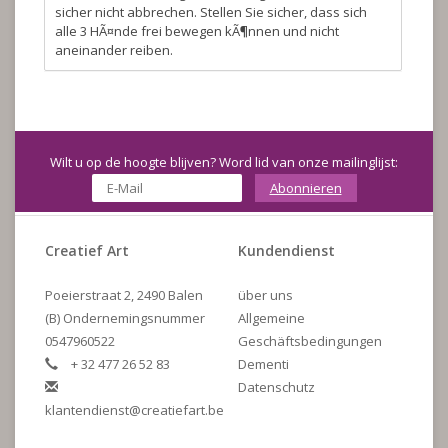
sicher nicht abbrechen. Stellen Sie sicher, dass sich
alle 3 HÃ¤nde frei bewegen kÃ¶nnen und nicht
aneinander reiben.
Wilt u op de hoogte blijven? Word lid van onze mailinglijst:
Abonnieren
Creatief Art
Kundendienst
Poeierstraat 2, 2490 Balen
über uns
(B) Ondernemingsnummer
Allgemeine
0547960522
Geschäftsbedingungen
+ 32 477 26 52 83
Dementi
Datenschutz
klantendienst@creatiefart.be