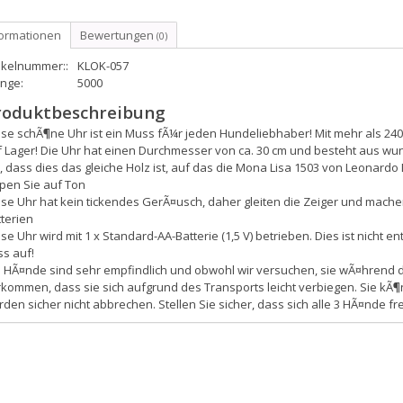
formationen
Bewertungen
(0)
ikelnummer::
KLOK-057
nge:
5000
roduktbeschreibung
ese schÃ¶ne Uhr ist ein Muss fÃ¼r jeden Hundeliebhaber! Mit mehr als 2
f Lager! Die Uhr hat einen Durchmesser von ca. 30 cm und besteht aus
, dass dies das gleiche Holz ist, auf das die Mona Lisa 1503 von Leonardo
pen Sie auf Ton
ese Uhr hat kein tickendes GerÃ¤usch, daher gleiten die Zeiger und mach
terien
se Uhr wird mit 1 x Standard-AA-Batterie (1,5 V) betrieben. Dies ist nicht en
s auf!
e HÃ¤nde sind sehr empfindlich und obwohl wir versuchen, sie wÃ¤hrend d
kommen, dass sie sich aufgrund des Transports leicht verbiegen. Sie kÃ¶
den sicher nicht abbrechen. Stellen Sie sicher, dass sich alle 3 HÃ¤nde 