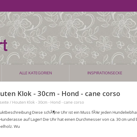
ALLE KATEGORIEN
INSPIRATIONSECKE
uten Klok - 30cm - Hond - cane corso
seite
/
Houten Klok - 30cm - Hond - cane corso
uktbeschreibung Diese schÃ¶ne Uhr ist ein Muss fÃ¼r jeden Hundeliebha
 Hunderasse auf Lager! Die Uhr hat einen Durchmesser von ca. 30 cm u
elholz. Wu