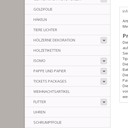
GOLDFOLIE
In
HÄKELN
Art
Me
TIERE LICHTER
P
HÖLZERNE DEKORATION
Di
au
HOLZETIKETTEN
Sie
Tip
ISOMO
Di
Bat
PAPPE UND PAPIER
Die
Pas
TICKETS PACKAGES
Di
vor
WEIHNACHTSARTIKEL
wer
FLITTER
UHREN
SCHRUMPFFOLIE