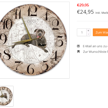
€29,95
€24,95
Inkl. MwSt
+
Zum War
-
E-Mail an uns zu
Zur Wunschliste