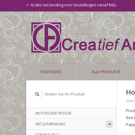
✓ Gratis verzending voor bestellingen vanaf €60,-
STARTSEITE
ALLE PRODUKTE
Ho
Start
Prod
AKTION DER WOCHE
Ihre
ART JOURNALING
Papp
TOPAKTUELL!