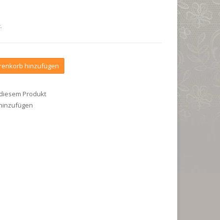
.
enkorb hinzufügen
 diesem Produkt
 hinzufügen