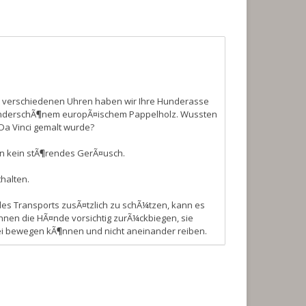
40 verschiedenen Uhren haben wir Ihre Hunderasse
 wunderschÃ¶nem europÃ¤ischem Pappelholz. Wussten
 Da Vinci gemalt wurde?
en kein stÃ¶rendes GerÃ¤usch.
thalten.
es Transports zusÃ¤tzlich zu schÃ¼tzen, kann es
nnen die HÃ¤nde vorsichtig zurÃ¼ckbiegen, sie
frei bewegen kÃ¶nnen und nicht aneinander reiben.