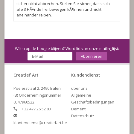
sicher nicht abbrechen. Stellen Sie sicher, dass sich
alle 3 HÃ¤nde frei bewegen kÃ¶nnen und nicht
aneinander reiben.
Wilt u op de hoogte blijven? Word lid van onze mailinglijst:
Abonnieren
Creatief Art
Kundendienst
Poeierstraat 2, 2490 Balen
über uns
(B) Ondernemingsnummer
Allgemeine
0547960522
Geschäftsbedingungen
+ 32 477 26 52 83
Dementi
Datenschutz
klantendienst@creatiefart.be