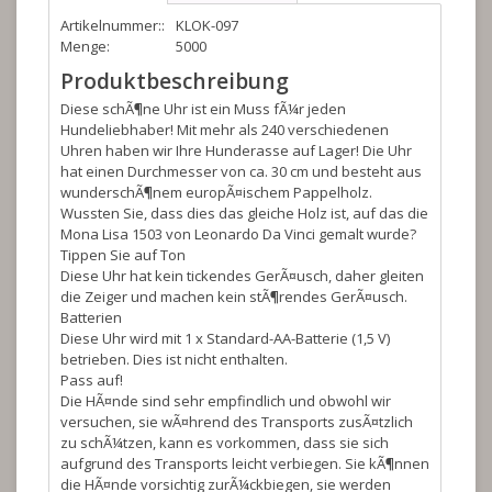
Artikelnummer::
KLOK-097
Menge:
5000
Produktbeschreibung
Diese schÃ¶ne Uhr ist ein Muss fÃ¼r jeden
Hundeliebhaber! Mit mehr als 240 verschiedenen
Uhren haben wir Ihre Hunderasse auf Lager! Die Uhr
hat einen Durchmesser von ca. 30 cm und besteht aus
wunderschÃ¶nem europÃ¤ischem Pappelholz.
Wussten Sie, dass dies das gleiche Holz ist, auf das die
Mona Lisa 1503 von Leonardo Da Vinci gemalt wurde?
Tippen Sie auf Ton
Diese Uhr hat kein tickendes GerÃ¤usch, daher gleiten
die Zeiger und machen kein stÃ¶rendes GerÃ¤usch.
Batterien
Diese Uhr wird mit 1 x Standard-AA-Batterie (1,5 V)
betrieben. Dies ist nicht enthalten.
Pass auf!
Die HÃ¤nde sind sehr empfindlich und obwohl wir
versuchen, sie wÃ¤hrend des Transports zusÃ¤tzlich
zu schÃ¼tzen, kann es vorkommen, dass sie sich
aufgrund des Transports leicht verbiegen. Sie kÃ¶nnen
die HÃ¤nde vorsichtig zurÃ¼ckbiegen, sie werden