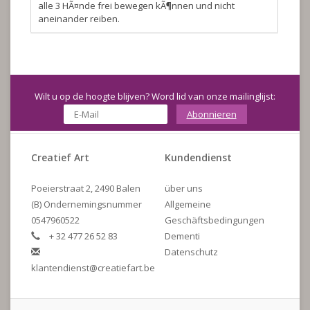
alle 3 HÃ¤nde frei bewegen kÃ¶nnen und nicht
aneinander reiben.
Wilt u op de hoogte blijven? Word lid van onze mailinglijst:
Abonnieren
Creatief Art
Kundendienst
Poeierstraat 2, 2490 Balen
über uns
(B) Ondernemingsnummer
Allgemeine
0547960522
Geschäftsbedingungen
+ 32 477 26 52 83
Dementi
Datenschutz
klantendienst@creatiefart.be