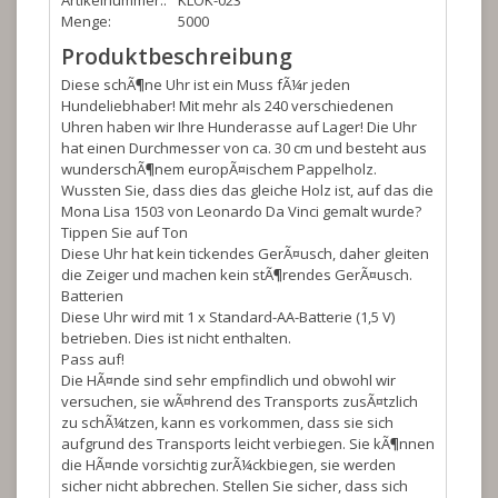
Artikelnummer::
KLOK-023
Menge:
5000
Produktbeschreibung
Diese schÃ¶ne Uhr ist ein Muss fÃ¼r jeden
Hundeliebhaber! Mit mehr als 240 verschiedenen
Uhren haben wir Ihre Hunderasse auf Lager! Die Uhr
hat einen Durchmesser von ca. 30 cm und besteht aus
wunderschÃ¶nem europÃ¤ischem Pappelholz.
Wussten Sie, dass dies das gleiche Holz ist, auf das die
Mona Lisa 1503 von Leonardo Da Vinci gemalt wurde?
Tippen Sie auf Ton
Diese Uhr hat kein tickendes GerÃ¤usch, daher gleiten
die Zeiger und machen kein stÃ¶rendes GerÃ¤usch.
Batterien
Diese Uhr wird mit 1 x Standard-AA-Batterie (1,5 V)
betrieben. Dies ist nicht enthalten.
Pass auf!
Die HÃ¤nde sind sehr empfindlich und obwohl wir
versuchen, sie wÃ¤hrend des Transports zusÃ¤tzlich
zu schÃ¼tzen, kann es vorkommen, dass sie sich
aufgrund des Transports leicht verbiegen. Sie kÃ¶nnen
die HÃ¤nde vorsichtig zurÃ¼ckbiegen, sie werden
sicher nicht abbrechen. Stellen Sie sicher, dass sich