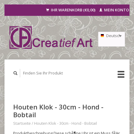
IHR WARENKORB (€0,00)
MEIN KONTO
Deutsch
Nederlands
Français
Houten Klok - 30cm - Hond -
Bobtail
Startseite
/
Houten Klok - 30cm - Hond - Bobtail
Produktbeschreibung Diese schÃ¶ne Uhr ist ein Muss fÃ¼r