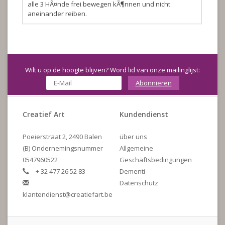
alle 3 HÃ¤nde frei bewegen kÃ¶nnen und nicht
aneinander reiben.
Wilt u op de hoogte blijven? Word lid van onze mailinglijst:
Abonnieren
Creatief Art
Kundendienst
Poeierstraat 2, 2490 Balen
über uns
(B) Ondernemingsnummer
Allgemeine
0547960522
Geschäftsbedingungen
+ 32 477 26 52 83
Dementi
Datenschutz
klantendienst@creatiefart.be