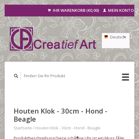
IHR WARENKORB (€0,00)
MEIN KONTO
Deutsch
Nederlands
Français
Houten Klok - 30cm - Hond -
Beagle
Startseite
/
Houten Klok - 30cm - Hond - Beagle
Produktbeschreibung Diese schÃ¶ne Uhr ist ein Muss fÃ¼r