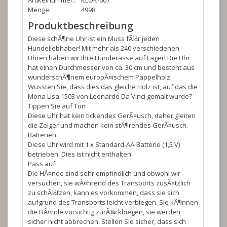
Artikelnummer::
KLOK-007
Menge:
4998
Produktbeschreibung
Diese schÃ¶ne Uhr ist ein Muss fÃ¼r jeden
Hundeliebhaber! Mit mehr als 240 verschiedenen
Uhren haben wir Ihre Hunderasse auf Lager! Die Uhr
hat einen Durchmesser von ca. 30 cm und besteht aus
wunderschÃ¶nem europÃ¤ischem Pappelholz.
Wussten Sie, dass dies das gleiche Holz ist, auf das die
Mona Lisa 1503 von Leonardo Da Vinci gemalt wurde?
Tippen Sie auf Ton
Diese Uhr hat kein tickendes GerÃ¤usch, daher gleiten
die Zeiger und machen kein stÃ¶rendes GerÃ¤usch.
Batterien
Diese Uhr wird mit 1 x Standard-AA-Batterie (1,5 V)
betrieben. Dies ist nicht enthalten.
Pass auf!
Die HÃ¤nde sind sehr empfindlich und obwohl wir
versuchen, sie wÃ¤hrend des Transports zusÃ¤tzlich
zu schÃ¼tzen, kann es vorkommen, dass sie sich
aufgrund des Transports leicht verbiegen. Sie kÃ¶nnen
die HÃ¤nde vorsichtig zurÃ¼ckbiegen, sie werden
sicher nicht abbrechen. Stellen Sie sicher, dass sich