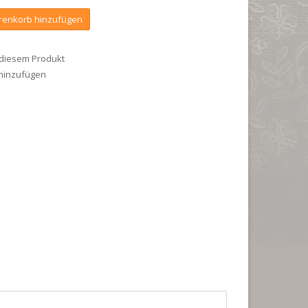
enkorb hinzufügen
 diesem Produkt
 hinzufügen