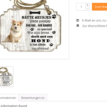
+
Zum War
-
E-Mail an uns zu
Zur Wunschliste
formationen
Bewertungen
(0)
 information found