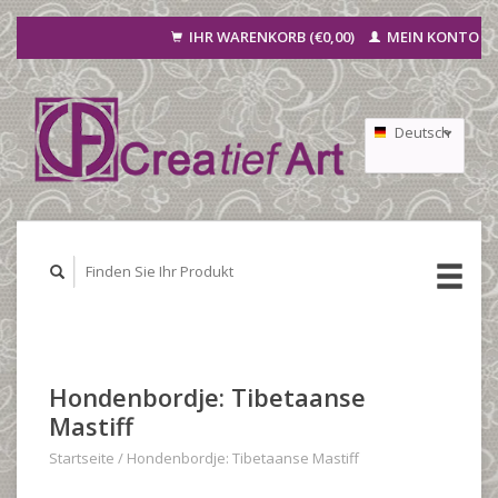
IHR WARENKORB (€0,00)
MEIN KONTO
Deutsch
Nederlands
Français
Hondenbordje: Tibetaanse
Mastiff
Startseite
/
Hondenbordje: Tibetaanse Mastiff