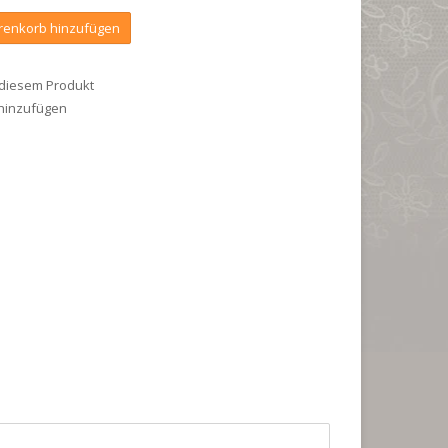
enkorb hinzufügen
 diesem Produkt
 hinzufügen