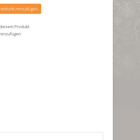
enkorb hinzufügen
 diesem Produkt
 hinzufügen