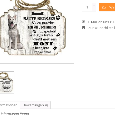
+
Zum War
-
E-Mail an uns zu
Zur Wunschliste
formationen
Bewertungen
(0)
 information found