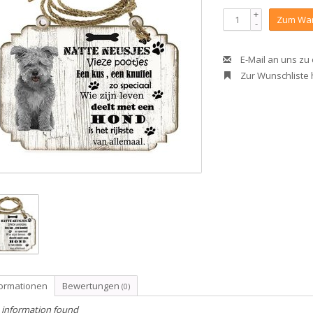
+
Zum War
-
E-Mail an uns zu
Zur Wunschliste
formationen
Bewertungen
(0)
 information found