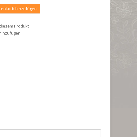
enkorb hinzufügen
 diesem Produkt
 hinzufügen