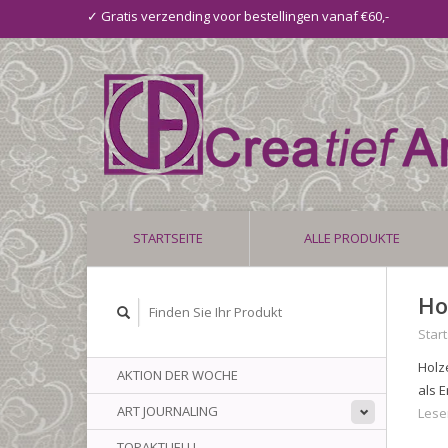
✓ Gratis verzending voor bestellingen vanaf €60,-
STARTSEITE
ALLE PRODUKTE
Ho
Start
Holz
AKTION DER WOCHE
als 
ART JOURNALING
Lese
TOPAKTUELL!