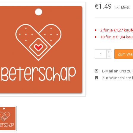
€1,49
Inkl. MwSt.
2 für je €1,27 ka
10 für je €1,04 k
+
Zum War
-
E-Mail an uns zu
Zur Wunschliste