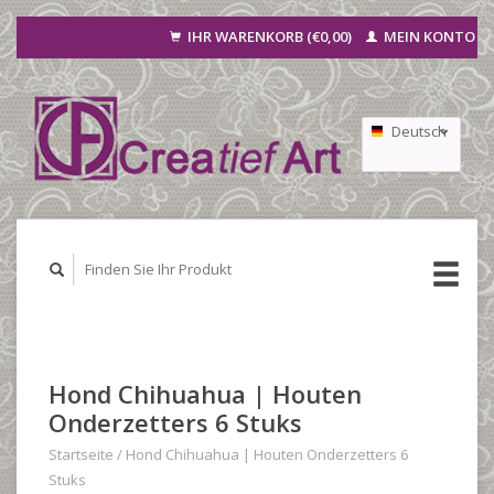
IHR WARENKORB (€0,00)
MEIN KONTO
Deutsch
Nederlands
Français
Hond Chihuahua | Houten
Onderzetters 6 Stuks
Startseite
/
Hond Chihuahua | Houten Onderzetters 6
Stuks