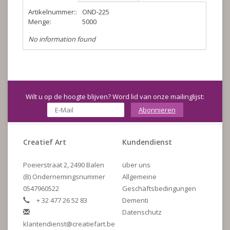
Artikelnummer::
OND-225
Menge:
5000
No information found
Wilt u op de hoogte blijven? Word lid van onze mailinglijst:
Abonnieren
Creatief Art
Kundendienst
Poeierstraat 2, 2490 Balen
über uns
(B) Ondernemingsnummer
Allgemeine
0547960522
Geschäftsbedingungen
+ 32 477 26 52 83
Dementi
Datenschutz
klantendienst@creatiefart.be