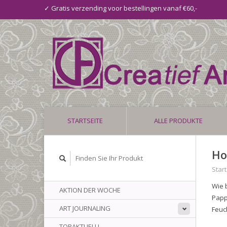
✓ Gratis verzending voor bestellingen vanaf €60,-
STARTSEITE
ALLE PRODUKTE
Ho
Start
Wie 
AKTION DER WOCHE
Papp
ART JOURNALING
Feuc
TOPAKTUELL!