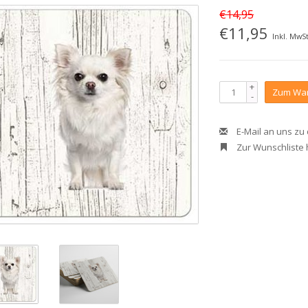
€14,95
€11,95
Inkl. MwSt
+
Zum War
-
E-Mail an uns zu
Zur Wunschliste