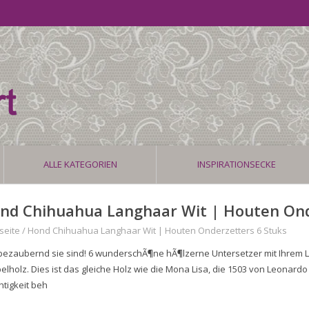
ALLE KATEGORIEN
INSPIRATIONSECKE
nd Chihuahua Langhaar Wit | Houten Ond
seite
/
Hond Chihuahua Langhaar Wit | Houten Onderzetters 6 Stuks
bezaubernd sie sind! 6 wunderschÃ¶ne hÃ¶lzerne Untersetzer mit Ihrem L
elholz. Dies ist das gleiche Holz wie die Mona Lisa, die 1503 von Leonard
htigkeit beh