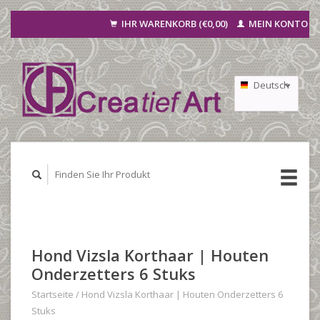
IHR WARENKORB (€0,00)
MEIN KONTO
Deutsch
Nederlands
Français
Hond Vizsla Korthaar | Houten
Onderzetters 6 Stuks
Startseite
/
Hond Vizsla Korthaar | Houten Onderzetters 6
Stuks