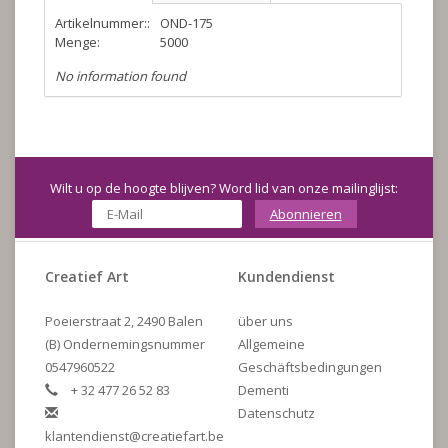
Artikelnummer::
OND-175
Menge:
5000
No information found
Wilt u op de hoogte blijven? Word lid van onze mailinglijst:
Abonnieren
Creatief Art
Kundendienst
Poeierstraat 2, 2490 Balen
über uns
(B) Ondernemingsnummer
Allgemeine
0547960522
Geschäftsbedingungen
+ 32 477 26 52 83
Dementi
Datenschutz
klantendienst@creatiefart.be