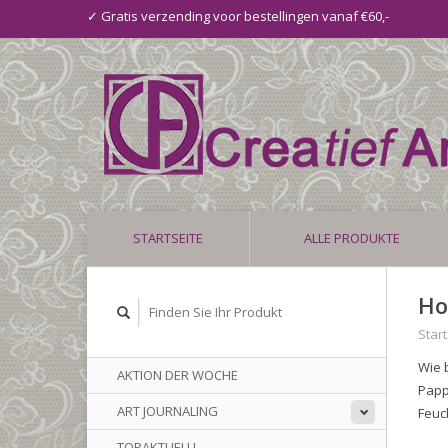
✓ Gratis verzending voor bestellingen vanaf €60,-
STARTSEITE
ALLE PRODUKTE
Ho
Start
Wie 
AKTION DER WOCHE
Papp
ART JOURNALING
Feuc
TOPAKTUELL!