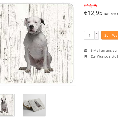
€14,95
€12,95
Inkl. MwSt
+
Zum War
-
E-Mail an uns zu
Zur Wunschliste