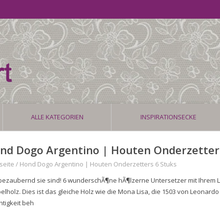
ALLE KATEGORIEN
INSPIRATIONSECKE
nd Dogo Argentino | Houten Onderzetter
seite
/
Hond Dogo Argentino | Houten Onderzetters 6 Stuks
bezaubernd sie sind! 6 wunderschÃ¶ne hÃ¶lzerne Untersetzer mit Ihrem L
elholz. Dies ist das gleiche Holz wie die Mona Lisa, die 1503 von Leonard
htigkeit beh