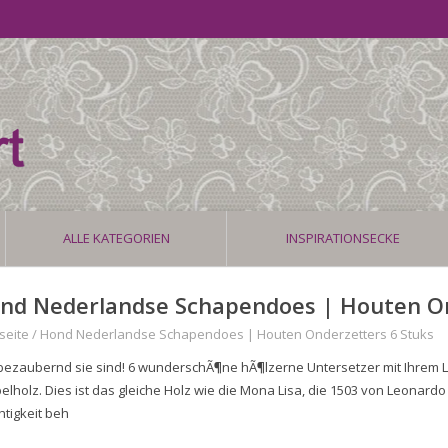
ALLE KATEGORIEN
INSPIRATIONSECKE
nd Nederlandse Schapendoes | Houten On
seite
/
Hond Nederlandse Schapendoes | Houten Onderzetters 6 Stuks
bezaubernd sie sind! 6 wunderschÃ¶ne hÃ¶lzerne Untersetzer mit Ihrem L
elholz. Dies ist das gleiche Holz wie die Mona Lisa, die 1503 von Leonard
htigkeit beh