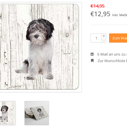
€14,95
€12,95
Inkl. MwSt
+
Zum War
-
E-Mail an uns zu
Zur Wunschliste