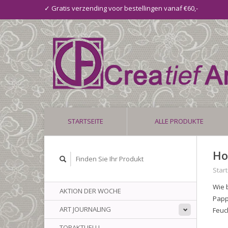
✓ Gratis verzending voor bestellingen vanaf €60,-
STARTSEITE
ALLE PRODUKTE
Ho
Start
Wie 
AKTION DER WOCHE
Papp
ART JOURNALING
Feuc
TOPAKTUELL!