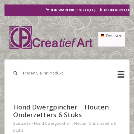
IHR WARENKORB (€0,00)
MEIN KONTO
Deutsch
Nederlands
Français
Hond Dwergpincher | Houten
Onderzetters 6 Stuks
Startseite
/
Hond Dwergpincher | Houten Onderzetters 6
Stuks