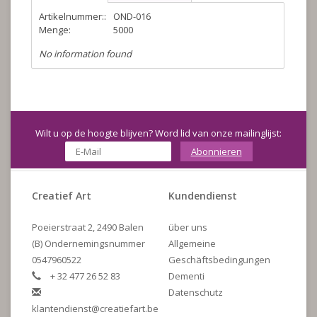
Artikelnummer::
OND-016
Menge:
5000
No information found
Wilt u op de hoogte blijven? Word lid van onze mailinglijst:
Abonnieren
Creatief Art
Kundendienst
Poeierstraat 2, 2490 Balen
über uns
(B) Ondernemingsnummer
Allgemeine
0547960522
Geschäftsbedingungen
+ 32 477 26 52 83
Dementi
Datenschutz
klantendienst@creatiefart.be