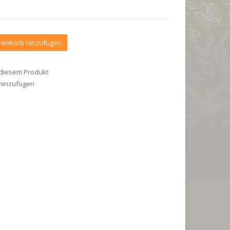
enkorb hinzufügen
 diesem Produkt
 hinzufügen