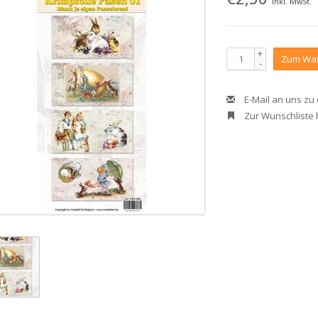
Inkl. MwSt.
+
Zum War
-
E-Mail an uns zu
Zur Wunschliste