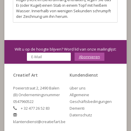
Ei (oder Kugel) einen Stab in einem Topf mit heißem
Wasser. Innerhalb von wenigen Sekunden schrumpft
der Zeichnung um ihn herum.
Wilt u op de hoogte blijven? Word lid van onze mailinglijst:
Abonnieren
Creatief Art
Kundendienst
Poeierstraat 2, 2490 Balen
über uns
(B) Ondernemingsnummer
Allgemeine
0547960522
Geschäftsbedingungen
+ 32 477 26 52 83
Dementi
Datenschutz
klantendienst@creatiefart.be