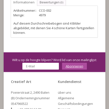
Informationen
Bewertungen
(0)
Artikelnummer::
CCO-002
Menge:
4979
Auf diesem Durchschreibebogen sind 4 Bilder
abgebildet, mit denen Sie 4 schöne Karten fertigstellen
können.
Wilt u op de hoogte blijven? Word lid van onze mailinglijst:
Abonnieren
Creatief Art
Kundendienst
Poeierstraat 2, 2490 Balen
über uns
(B) Ondernemingsnummer
Allgemeine
0547960522
Geschäftsbedingungen