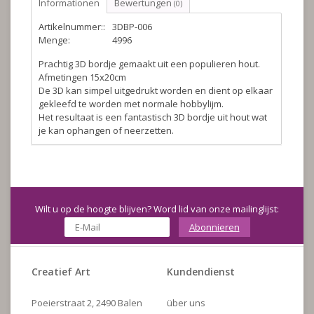
Informationen
Bewertungen
(0)
Artikelnummer::
3DBP-006
Menge:
4996
Prachtig 3D bordje gemaakt uit een populieren hout.
Afmetingen 15x20cm
De 3D kan simpel uitgedrukt worden en dient op elkaar
gekleefd te worden met normale hobbylijm.
Het resultaat is een fantastisch 3D bordje uit hout wat
je kan ophangen of neerzetten.
Wilt u op de hoogte blijven? Word lid van onze mailinglijst:
Abonnieren
Creatief Art
Kundendienst
Poeierstraat 2, 2490 Balen
über uns