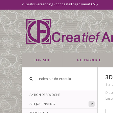
✓ Gratis verzending voor bestellingen vanaf €60,-
STARTSEITE
ALLE PRODUKTE
3D
Start
Dies
AKTION DER WOCHE
Lese
ART JOURNALING
TOPAKTUELL!