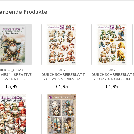
änzende Produkte
BUCH „COZY
3D-
3D-
MES“ – KREATIVE
DURCHSCHREIBEBLATT
DURCHSCHREIBEBLAT
AUSSCHNITTE
- COZY GNOMES 02
- COZY GNOMES 03
€5,95
€1,95
€1,95