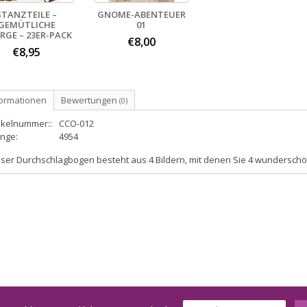
STANZTEILE –
GNOME-ABENTEUER
GEMÜTLICHE
01
RGE – 23ER-PACK
€8,00
€8,95
formationen
Bewertungen
(0)
ikelnummer::
CCO-012
nge:
4954
ser Durchschlagbogen besteht aus 4 Bildern, mit denen Sie 4 wunderschön