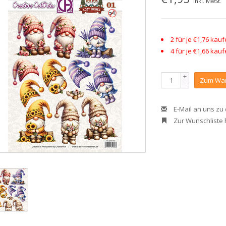
Inkl. MwSt.
2 für je €1,76 ka
4 für je €1,66 ka
+
Zum War
-
E-Mail an uns zu
Zur Wunschliste