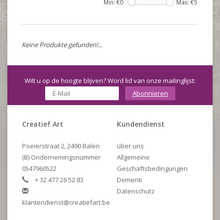
Min: €
0
Max: €
5
Keine Produkte gefunden!...
Wilt u op de hoogte blijven? Word lid van onze mailinglijst:
Abonnieren
Creatief Art
Kundendienst
Poeierstraat 2, 2490 Balen
über uns
(B) Ondernemingsnummer
Allgemeine
0547960522
Geschäftsbedingungen
+ 32 477 26 52 83
Dementi
Datenschutz
klantendienst@creatiefart.be