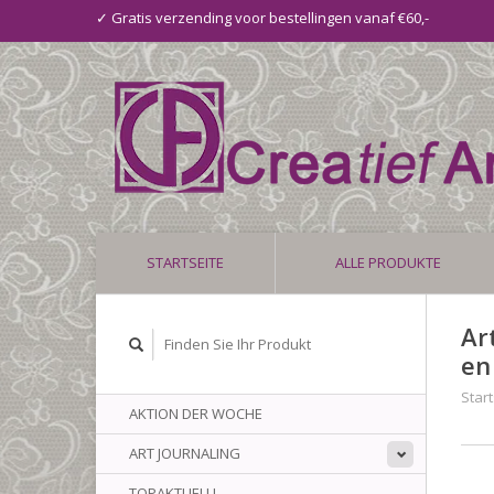
✓ Gratis verzending voor bestellingen vanaf €60,-
STARTSEITE
ALLE PRODUKTE
Ar
en
Start
AKTION DER WOCHE
ART JOURNALING
TOPAKTUELL!