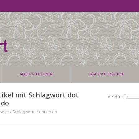
ALLE KATEGORIEN
INSPIRATIONSECKE
tikel mit Schlagwort dot
Min: €
0
 do
seite
/
Schlagworte
/
dot en do