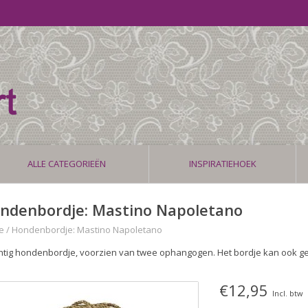
ALLE CATEGORIEËN
INSPIRATIEHOEK
ndenbordje: Mastino Napoletano
e
/
Hondenbordje: Mastino Napoletano
htig hondenbordje, voorzien van twee ophangogen. Het bordje kan ook g
€12,95
Incl. btw