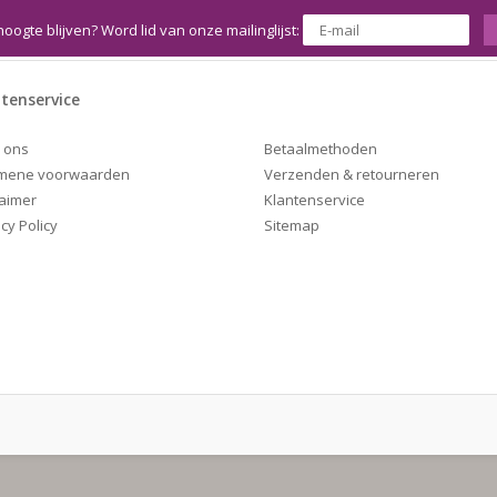
hoogte blijven? Word lid van onze mailinglijst:
tenservice
Betaalmethoden
 ons
Verzenden & retourneren
mene voorwaarden
Klantenservice
laimer
Sitemap
cy Policy