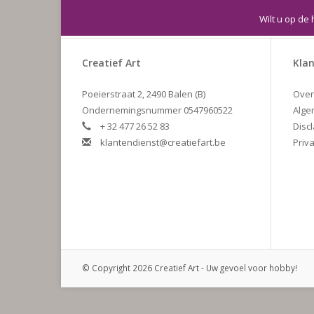
Wilt u op de 
Creatief Art
Klan
Poeierstraat 2, 2490 Balen (B)
Over
Ondernemingsnummer 0547960522
Alge
+ 32 477 26 52 83
Disc
klantendienst@creatiefart.be
Priva
© Copyright 2026 Creatief Art - Uw gevoel voor hobby!