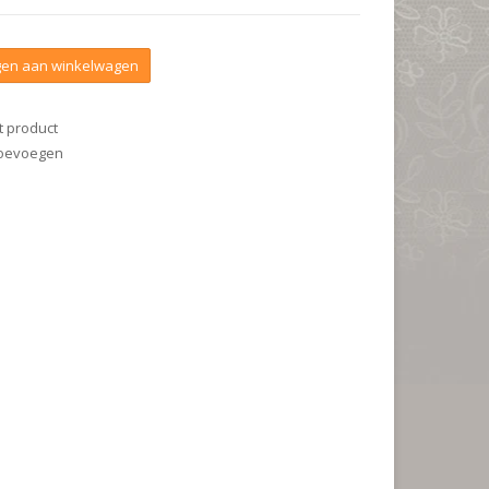
en aan winkelwagen
t product
 toevoegen