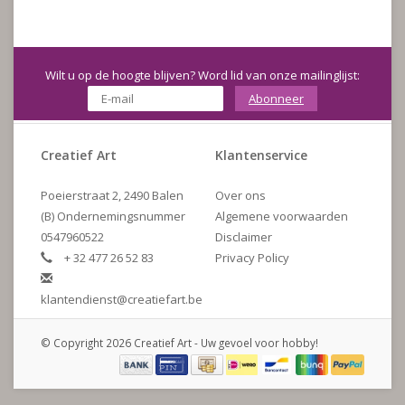
Wilt u op de hoogte blijven? Word lid van onze mailinglijst:
Abonneer
Creatief Art
Klantenservice
Poeierstraat 2, 2490 Balen
Over ons
(B) Ondernemingsnummer
Algemene voorwaarden
0547960522
Disclaimer
+ 32 477 26 52 83
Privacy Policy
klantendienst@creatiefart.be
© Copyright 2026 Creatief Art - Uw gevoel voor hobby!