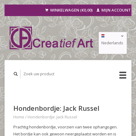
WINKELWAGEN (€0,00)
MIJN ACCOUNT
Nederlands
Deutsch
Français
Hondenbordje: Jack Russel
Home
/
Hondenbordje: Jack Russel
Prachtig hondenbordje, voorzien van twee ophangogen.
Het bordje kan ook gewoon neergeplaatst worden en is