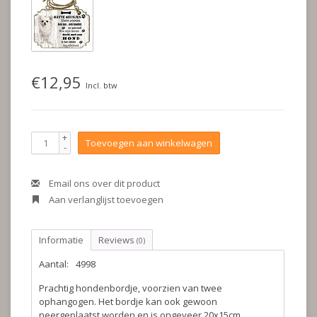
€12,95
Incl. btw
+
Toevoegen aan winkelwagen
-
Email ons over dit product
Aan verlanglijst toevoegen
Informatie
Reviews
(0)
Aantal:
4998
Prachtig hondenbordje, voorzien van twee
ophangogen. Het bordje kan ook gewoon
neergeplaatst worden en is ongeveer 20x15cm.