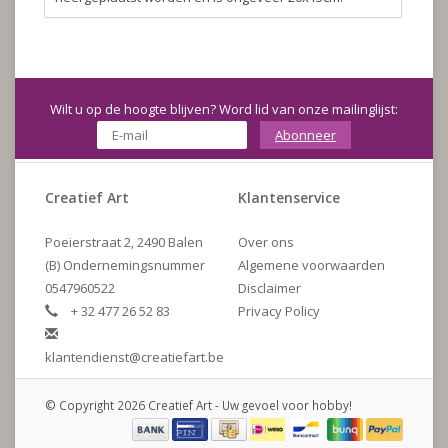
Wilt u op de hoogte blijven? Word lid van onze mailinglijst:
Abonneer
Creatief Art
Klantenservice
Poeierstraat 2, 2490 Balen
Over ons
(B) Ondernemingsnummer
Algemene voorwaarden
0547960522
Disclaimer
+ 32 477 26 52 83
Privacy Policy
klantendienst@creatiefart.be
© Copyright 2026 Creatief Art - Uw gevoel voor hobby!