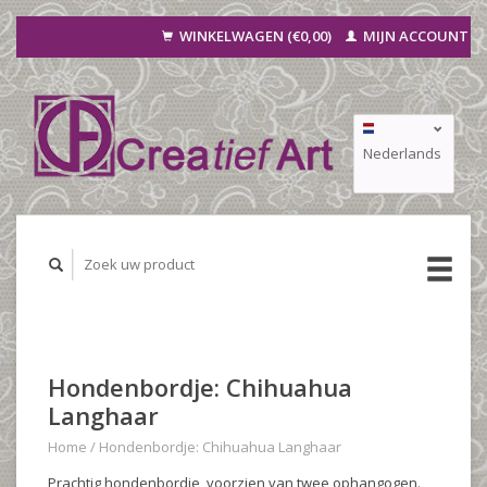
WINKELWAGEN (€0,00)
MIJN ACCOUNT
Nederlands
Deutsch
Français
Hondenbordje: Chihuahua
Langhaar
Home
/
Hondenbordje: Chihuahua Langhaar
Prachtig hondenbordje, voorzien van twee ophangogen.