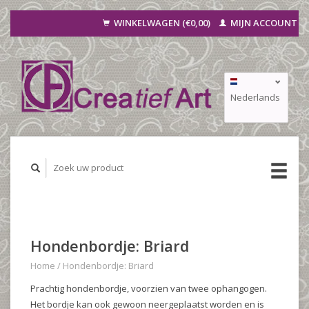
WINKELWAGEN (€0,00)
MIJN ACCOUNT
Nederlands
Deutsch
Français
Hondenbordje: Briard
Home
/
Hondenbordje: Briard
Prachtig hondenbordje, voorzien van twee ophangogen.
Het bordje kan ook gewoon neergeplaatst worden en is