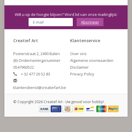
Wilt u op de hoogte blijven? Word lid van onze mailinglijst:
Abonneer
Creatief Art
Klantenservice
Poeierstraat 2, 2490 Balen
Over ons
(B) Ondernemingsnummer
Algemene voorwaarden
0547960522
Disclaimer
+ 32 477 26 52 83
Privacy Policy
klantendienst@creatiefart.be
© Copyright 2026 Creatief Art - Uw gevoel voor hobby!