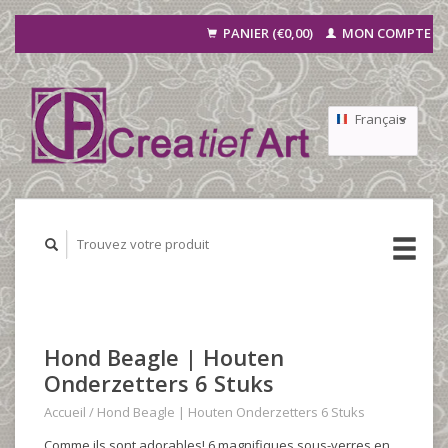
PANIER (€0,00)
MON COMPTE
Français
Nederlands
Deutsch
Hond Beagle | Houten
Onderzetters 6 Stuks
Accueil
/
Hond Beagle | Houten Onderzetters 6 Stuks
Comme ils sont adorables! 6 magnifiques sous-verres en