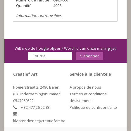
Numéro de l'article:
OND-007
Quantité:
4998
Informations introuvables
Wilt u op de hoogte blijven? Word lid van onze mailinglijst:
S'abonner
Creatief Art
Service à la clientèle
Poeierstraat 2, 2490 Balen
A propos de nous
(B) Ondernemingsnummer
Termes et conditions
0547960522
désistement
+ 32 477 26 52 83
Politique de confidentialité
klantendienst@creatiefart.be