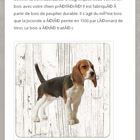
bois avec votre chien prÃ©fÃ©rÃ©! Il est fabriquÃ© Ã
partir de bois de peuplier durable. Il s'agit du mÃªme bois
que la Joconde a Ã©tÃ© peinte en 1503 par LÃ©onard de
Vinci. Le bois a Ã©tÃ© traitÃ© c