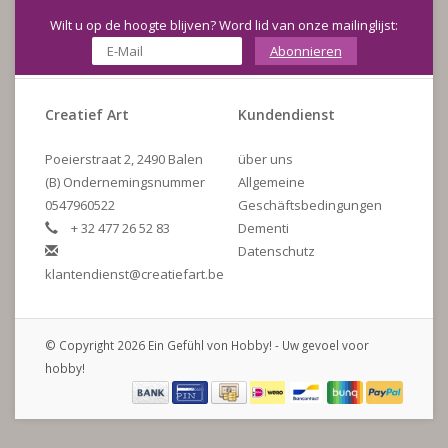
Wilt u op de hoogte blijven? Word lid van onze mailinglijst:
Abonnieren
Creatief Art
Kundendienst
Poeierstraat 2, 2490 Balen
über uns
(B) Ondernemingsnummer
Allgemeine
0547960522
Geschäftsbedingungen
+ 32 477 26 52 83
Dementi
Datenschutz
klantendienst@creatiefart.be
© Copyright 2026 Ein Gefühl von Hobby! - Uw gevoel voor
hobby!