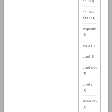
hout
(1)
houten
deco
(1)
inspiratie
(1)
kerst
(1)
pixel
(1)
pixelhobby
(1)
pixellen
(1)
sneeuwpasta
(1)