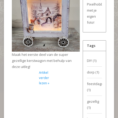
Pixelhobby
met je
eigen
foto!
Tags
Maak het eerste deel van de super
DIY
(1)
gezellige kerstwagon met behulp van
deze uitleg!
dorp
(1)
Artikel
verder
lezen »
feestdagen
(1)
gezellig
(1)