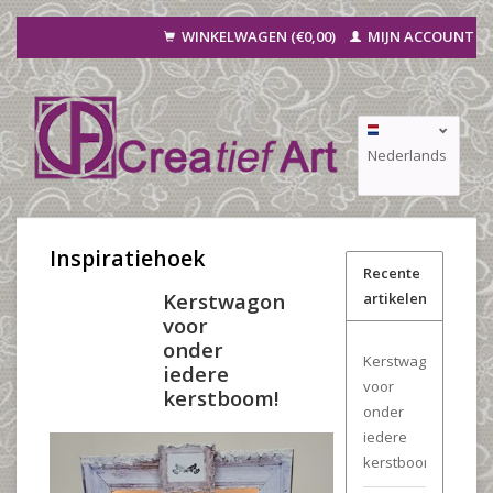
WINKELWAGEN (€0,00)
MIJN ACCOUNT
Nederlands
Deutsch
Français
Inspiratiehoek
Recente
Kerstwagon
artikelen
voor
onder
Kerstwagon
iedere
voor
kerstboom!
onder
iedere
kerstboom!