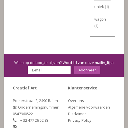
uniek
(1)
wagon
(1)
Wilt u op de hoogte blijven? Word lid van onze mailinglijst:
Abonneer
Creatief Art
Klantenservice
Poeierstraat 2, 2490 Balen
Over ons
(B) Ondernemingsnummer
Algemene voorwaarden
0547960522
Disclaimer
+ 32 477 26 52 83
Privacy Policy